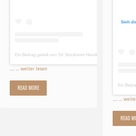
Sieh di
Ein Beitrag geteilt von SV Stöckheim Handball (@svs.handball)
…
.... weiter lesen
READ MORE
"Gestern
…
.... weit
spielte
die
READ M
männliche