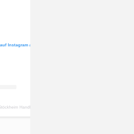
 auf Instagram an
Ein Beitrag geteilt von SV Stöckheim Handball (@svs.handball)