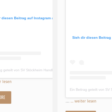
r diesen Beitrag auf Instagram an
Sieh dir diesen Beitrag
Ein Beitrag geteilt von SV Stöckheim Handball (@svs.handball)
er lesen
ORE
"Am
…
.... weiter lesen
vergangen