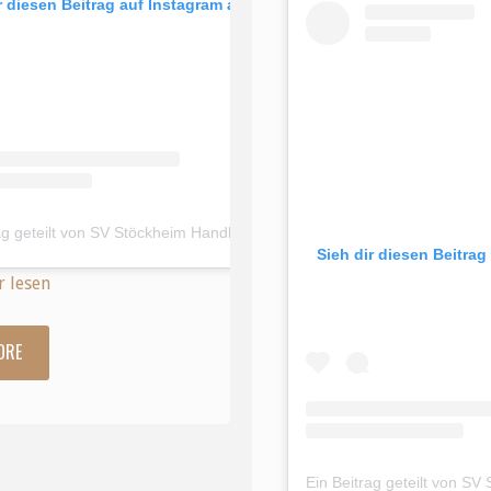
r diesen Beitrag auf Instagram an
Ein Beitrag geteilt von SV Stöckheim Handball (@svs.handball)
Sieh dir diesen Beitrag
er lesen
ORE
"Am
Sonntag
richteten