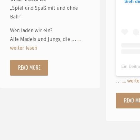
Sieh di
„Spiel und Spaß mit und ohne
Ball“.
Wen laden wir ein?
Alle Mädels und Jungs, die …
....
weiter lesen
READ MORE
"Osterferien
…
.... weit
Handballcamp
07.
READ M
April
–