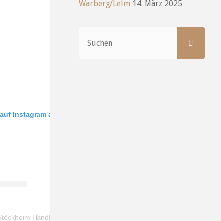
Warberg/Lelm
14. März 2025
Such
SUCHEN
nach
 auf Instagram an
Ein Beitrag geteilt von SV Stöckheim Handball (@svs.handball)