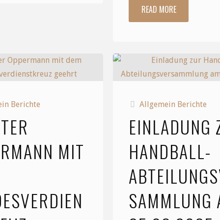
READ MORE
"Am
Sonntag
vergangen
empfing
Sonntag
unsere
empfing
weibliche
unsere
in Berichte
Allgemein Berichte
E-
ETER
EINLADUNG 
männliche
Jugend
RMANN MIT
HANDBALL-
D-
den
ABTEILUNGS
Jugend
HSV
ESVERDIEN
SAMMLUNG 
die
Warberg/Lelm"