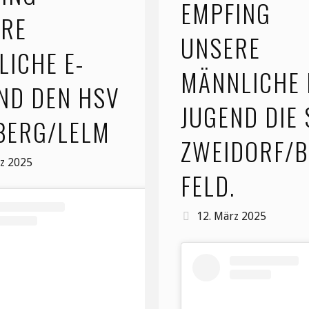
EMPFING
ERE
beim
UNSERE
LICHE E-
MTV
MÄNNLICHE 
ND DEN HSV
Braunschwei
JUGEND DIE 
BERG/LELM
zu
ZWEIDORF/
Gast"
rz 2025
FELD.
12. März 2025