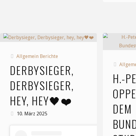
C1
gegen
den
TSV
Allgemein Berichte
Allgeme
DERBYSIEGER,
Anderten"
H.-P
DERBYSIEGER,
OPPE
HEY, HEY🖤❤️
DEM
10. März 2025
BUND