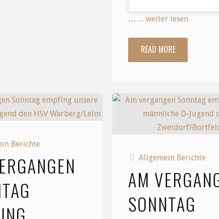
wir
…
.... weiter lesen
ein
READ MORE
"Am
Miniturnier
heutigen
aus"
Sonntag
war
unsere
in Berichte
VERGANGEN
Allgemein Berichte
männliche
AM VERGAN
NTAG
D-
SONNTAG
ING
Jugend