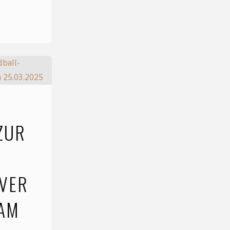
ZUR
VER
AM