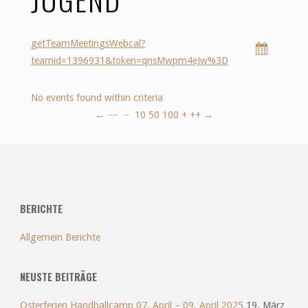
getTeamMeetingsWebcal?
teamid=1396931&token=qnsMwpm4eJw%3D
No events found within criteria
←
−−
−
10
50
100
+
++
→
BERICHTE
Allgemein Berichte
NEUSTE BEITRÄGE
Osterferien Handballcamp 07. April – 09. April 2025
19. März