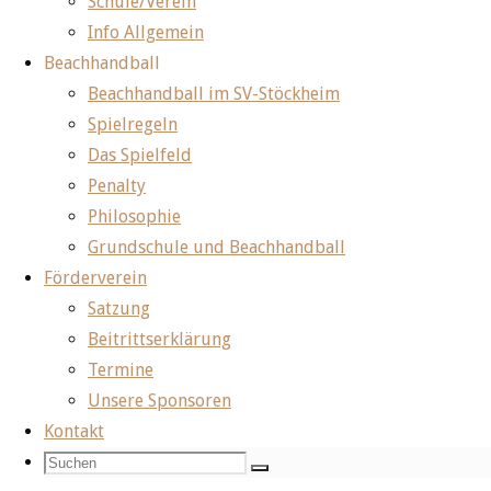
Schule/Verein
Info Allgemein
Beachhandball
Beachhandball im SV-Stöckheim
Spielregeln
Das Spielfeld
Penalty
Philosophie
Grundschule und Beachhandball
Förderverein
Satzung
Start
Allgemein Berichte
Männliche C2 gewinnt auch
Beitrittserklärung
Termine
Allgemein Berichte
Unsere Sponsoren
Kontakt
Männliche C2 gewin
Suchen
Suchen
Suchen