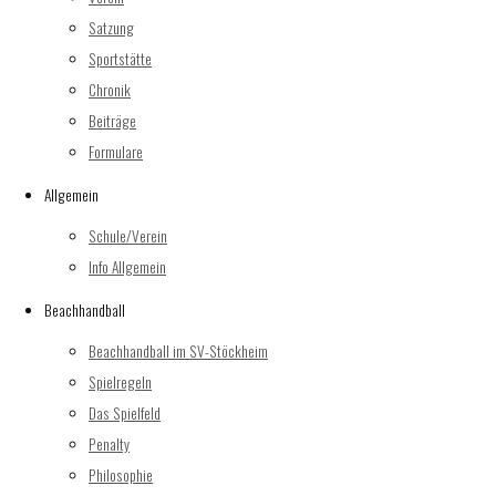
Kontakt:
Satzung
SV Stöckheim e.V.
Sportstätte
Abteilung Handball
Chronik
Leipziger Straße 201
Beiträge
38124 Braunschweig
Formulare
Allgemein
stoeckhb (at) handball-stoeckheim.de
Schule/Verein
Geschäftsstelle Verein
Info Allgemein
Dienstag von 16.00 – 18.00 Uhr
Tel.: (0531) – 612549
Beachhandball
Beachhandball im SV-Stöckheim
Impressum
Spielregeln
Datenschutz
Das Spielfeld
Penalty
Ansprechpartner
Philosophie