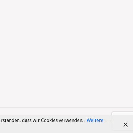
verstanden, dass wir Cookies verwenden.
Weitere
Präsentiert von
Fluida
&
WordPress.