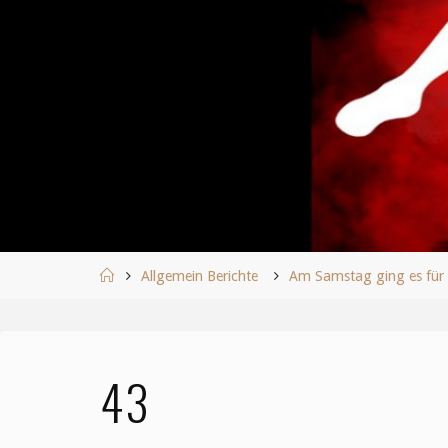
Start
Allgemein Berichte
Am Samstag ging es für 
43