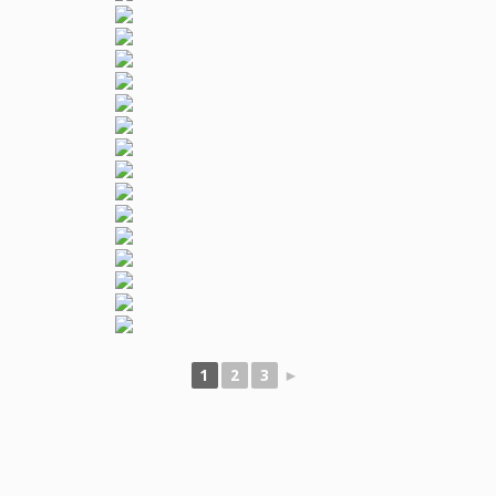
1
2
3
►